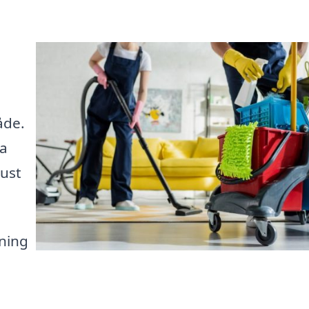
åde.
ka
just
ning