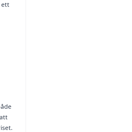
 ett
både
att
iset.