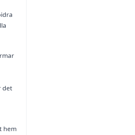
bidra
lla
ormar
r det
nt hem