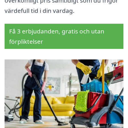
överkomligt pris samtidigt som du frigör
värdefull tid i din vardag.
Få 3 erbjudanden, gratis och utan
förpliktelser