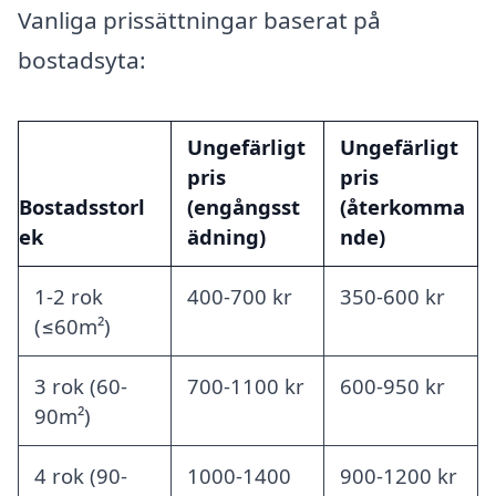
Vanliga prissättningar baserat på
bostadsyta:
Ungefärligt
Ungefärligt
pris
pris
Bostadsstorl
(engångsst
(återkomma
ek
ädning)
nde)
1-2 rok
400-700 kr
350-600 kr
(≤60m²)
3 rok (60-
700-1100 kr
600-950 kr
90m²)
4 rok (90-
1000-1400
900-1200 kr