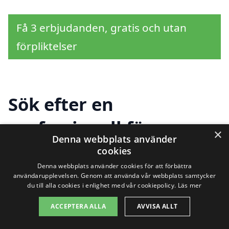
Få 3 erbjudanden, gratis och utan
förpliktelser
Sök efter en
professionell för
×
Denna webbplats använder
hemstädning i andra
cookies
Denna webbplats använder cookies för att förbättra
städer nära Valbo
användarupplevelsen. Genom att använda vår webbplats samtycker
du till alla cookies i enlighet med vår cookiepolicy.
Läs mer
ACCEPTERA ALLA
AVVISA ALLT
Att hitta en pålitlig tjänst för