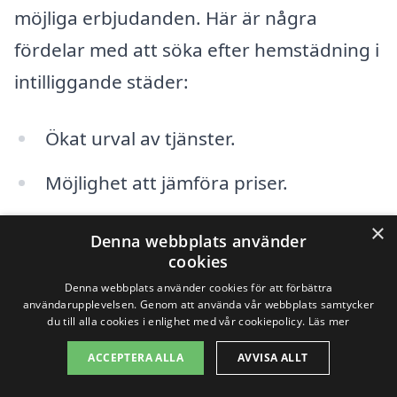
möjliga erbjudanden. Här är några
fördelar med att söka efter hemstädning i
intilliggande städer:
Ökat urval av tjänster.
Möjlighet att jämföra priser.
Tillgång till recensioner och omdömen
×
Denna webbplats använder
från andra kunder.
cookies
Denna webbplats använder cookies för att förbättra
Flexibilitet i bokning av tid och datum.
användarupplevelsen. Genom att använda vår webbplats samtycker
du till alla cookies i enlighet med vår cookiepolicy.
Läs mer
Professionella städteam med
ACCEPTERA ALLA
AVVISA ALLT
erfarenhet och kompetens.