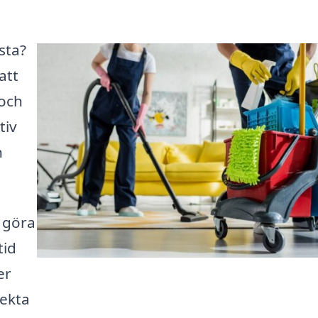
sta?
att
 och
tiv
n
 göra
tid
er
fekta