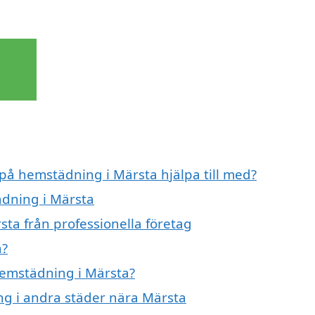
 på hemstädning i Märsta hjälpa till med?
ädning i Märsta
ta från professionella företag
a?
 hemstädning i Märsta?
ing i andra städer nära Märsta