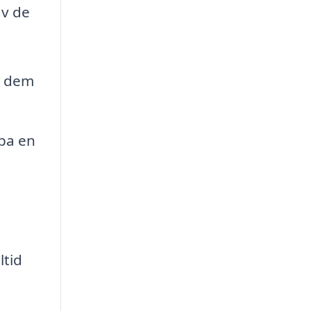
av de
a dem
pa en
ltid