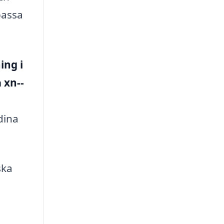
passa
ing i
m
xn--
dina
ska