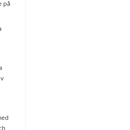
e på
a
a
av
 med
ch