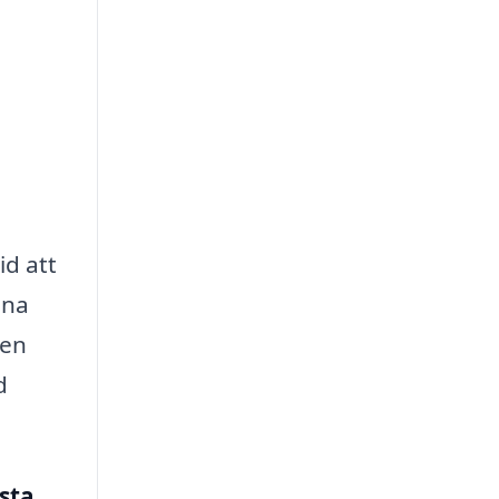
id att
nna
 en
d
sta
.