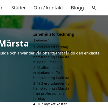
m
Städer
Om / kontakt
Blogg
Innehållsförteckning
 Märsta
gömma
1
Vad kan ett företag
som är specialiserat på
uide och använder vår offerttjänst får du den enklaste
hemstädning i Märsta
hjälpa till med?
2
Få alltid minst 3
erbjudanden för
hemstädning i Märsta
3
Få 3 erbjudanden för
hemstädning i Märsta
från professionella
företag
4
Hur mycket kostar