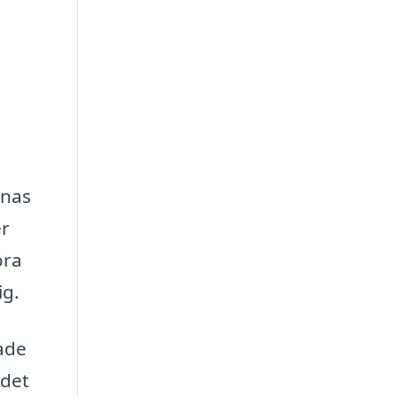
nnas
er
öra
ig.
sade
ndet