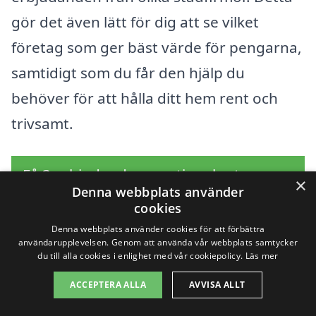
gör det även lätt för dig att se vilket
företag som ger bäst värde för pengarna,
samtidigt som du får den hjälp du
behöver för att hålla ditt hem rent och
trivsamt.
Få 3 erbjudanden, gratis och utan
×
Denna webbplats använder
förpliktelser
cookies
Denna webbplats använder cookies för att förbättra
användarupplevelsen. Genom att använda vår webbplats samtycker
du till alla cookies i enlighet med vår cookiepolicy.
Läs mer
Sök efter en
ACCEPTERA ALLA
AVVISA ALLT
professionell för