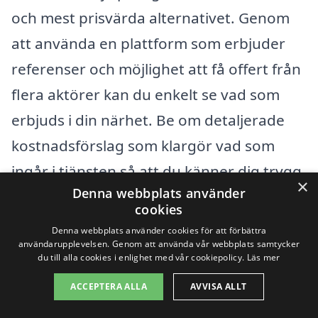
och mest prisvärda alternativet. Genom
att använda en plattform som erbjuder
referenser och möjlighet att få offert från
flera aktörer kan du enkelt se vad som
erbjuds i din närhet. Be om detaljerade
kostnadsförslag som klargör vad som
ingår i tjänsten så att du känner dig trygg
×
Denna webbplats använder
i ditt val.
cookies
Denna webbplats använder cookies för att förbättra
användarupplevelsen. Genom att använda vår webbplats samtycker
Få 3 erbjudanden, gratis och utan
du till alla cookies i enlighet med vår cookiepolicy.
Läs mer
förpliktelser
ACCEPTERA ALLA
AVVISA ALLT