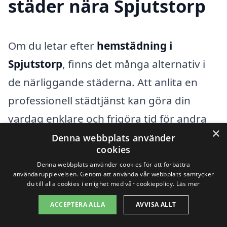
städer nära Spjutstorp
Om du letar efter
hemstädning i
Spjutstorp
, finns det många alternativ i
de närliggande städerna. Att anlita en
professionell städtjänst kan göra din
vardag enklare och frigöra tid för andra
×
aktiviteter. Många företag erbjuder
Denna webbplats använder
cookies
hemstädningstjänster i både Spjutstorp
Denna webbplats använder cookies för att förbättra
och omkringliggande områden, vilket gör
användarupplevelsen. Genom att använda vår webbplats samtycker
du till alla cookies i enlighet med vår cookiepolicy.
Läs mer
det enkelt att få hjälp oavsett var du bor.
ACCEPTERA ALLA
AVVISA ALLT
Det finns flera fördelar med att anlita ett