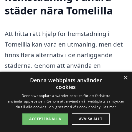
städer nära Tomelilla
Att hitta rätt hjälp för hemstädning i
Tomelilla kan vara en utmaning, men det
finns flera alternativ i de närliggande
städerna. Genom att använda en
plattform som xn--hemstdning-pris-
×
Denna webbplats använder
4kb.se kan du enkelt jämföra olika företag
cookies
Denna webbplats använder cookies för att förbättra
och få offerter på hemstädning som
användarupplevelsen. Genom att använda vår webbplats samtycker
passar just dina behov. Hemstädning
du till alla cookies i enlighet med vår cookiepolicy.
Läs mer
handlar inte bara om att hålla ditt hem
ACCEPTERA ALLA
AVVISA ALLT
rent; det kan också ge dig mer tid över till