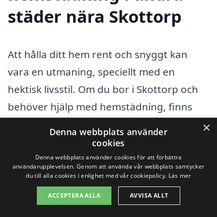
städer nära Skottorp
Att hålla ditt hem rent och snyggt kan
vara en utmaning, speciellt med en
hektisk livsstil. Om du bor i Skottorp och
behöver hjälp med hemstädning, finns
det flera professionella städfirmor i de
×
Denna webbplats använder
närliggande städerna som erbjuder
cookies
kvalitativa tjänster. Genom att använda
Denna webbplats använder cookies för att förbättra
användarupplevelsen. Genom att använda vår webbplats samtycker
vår plattform kan du enkelt jämföra olika
du till alla cookies i enlighet med vår cookiepolicy.
Läs mer
företag och få offert på hemstädning i
ACCEPTERA ALLA
AVVISA ALLT
Skottorp, samt i närliggande områden.