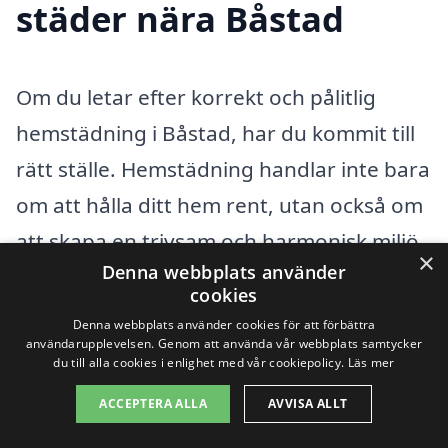
städer nära Båstad
Om du letar efter korrekt och pålitlig
hemstädning i Båstad, har du kommit till
rätt ställe. Hemstädning handlar inte bara
om att hålla ditt hem rent, utan också om
att skapa en trivsam och harmonisk miljö
×
Denna webbplats använder
där du kan känna dig avslappnad. Även
cookies
om Båstad erbjuder flera bra alternativ
Denna webbplats använder cookies för att förbättra
användarupplevelsen. Genom att använda vår webbplats samtycker
för städfirmor kan det vara fördelaktigt
du till alla cookies i enlighet med vår cookiepolicy.
Läs mer
att utforska tjänster i omkringliggande
ACCEPTERA ALLA
AVVISA ALLT
städer för att hitta den perfekta