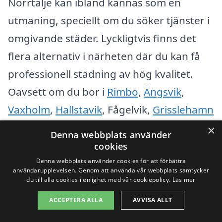
Norrtälje kan ibland kännas som en
utmaning, speciellt om du söker tjänster i
omgivande städer. Lyckligtvis finns det
flera alternativ i närheten där du kan få
professionell städning av hög kvalitet.
Oavsett om du bor i
Rimbo
,
Ängsvik
,
Vaxholm
,
Hallstavik
, Fågelvik,
Grisslehamn
eller Björkö, så är det enkelt att få tillgång
×
Denna webbplats använder
till erfarna städföretag som kan hjälpa dig
cookies
med dina städbehov.
Denna webbplats använder cookies för att förbättra
användarupplevelsen. Genom att använda vår webbplats samtycker
du till alla cookies i enlighet med vår cookiepolicy.
Läs mer
När du letar efter hemstädning i Norrtälje
ACCEPTERA ALLA
AVVISA ALLT
eller dess omgivningar, finns det några