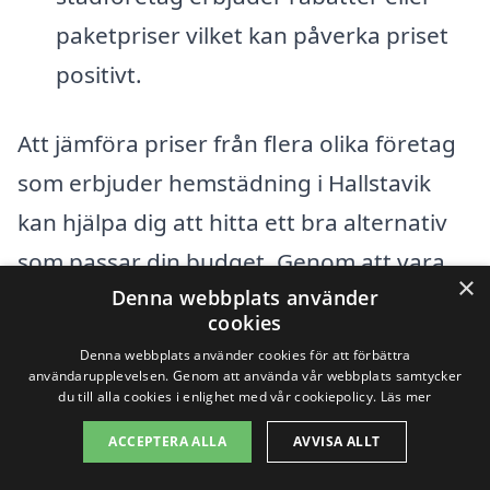
paketpriser vilket kan påverka priset
positivt.
Att jämföra priser från flera olika företag
som erbjuder hemstädning i Hallstavik
kan hjälpa dig att hitta ett bra alternativ
som passar din budget. Genom att vara
×
Denna webbplats använder
tydlig med dina behov och önskemål kan
cookies
du få mer exakta och konkurrenskraftiga
Denna webbplats använder cookies för att förbättra
offerter. Tänk också på att läsa
användarupplevelsen. Genom att använda vår webbplats samtycker
du till alla cookies i enlighet med vår cookiepolicy.
Läs mer
recensioner och få rekommendationer för
ACCEPTERA ALLA
AVVISA ALLT
att säkerställa att du väljer ett pålitligt