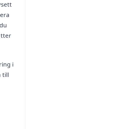
sett
nera
 du
tter
ing i
till