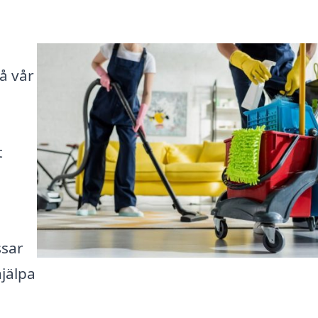
å vår
t
ssar
hjälpa