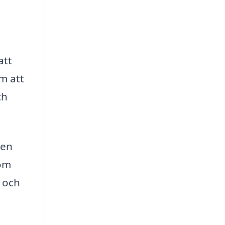
att
m att
ch
 en
som
, och