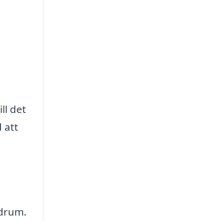
ll det
 att
adrum.