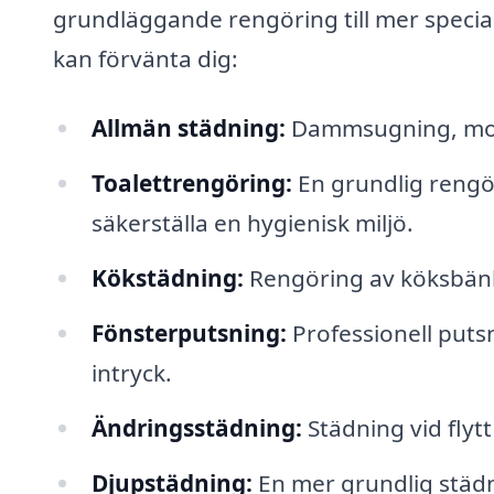
grundläggande rengöring till mer specia
kan förvänta dig:
Allmän städning:
Dammsugning, mop
Toalettrengöring:
En grundlig rengör
säkerställa en hygienisk miljö.
Kökstädning:
Rengöring av köksbänka
Fönsterputsning:
Professionell putsn
intryck.
Ändringsstädning:
Städning vid flytt
Djupstädning:
En mer grundlig städn