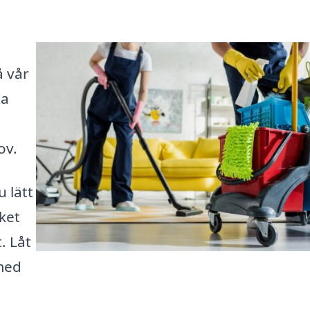
å vår
ta
ov.
 lätt
lket
. Låt
 med