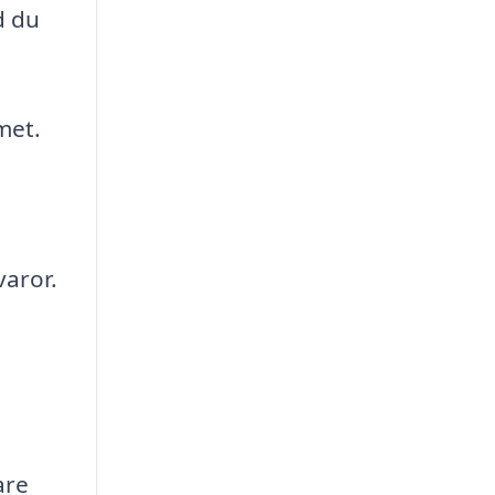
d du
met.
varor.
are