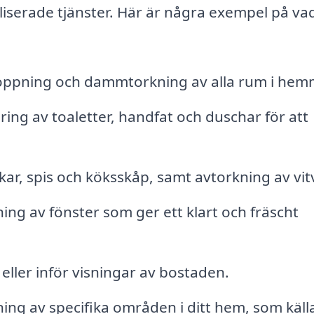
liserade tjänster. Här är några exempel på va
pning och dammtorkning av alla rum i hem
ing av toaletter, handfat och duschar för att
r, spis och köksskåp, samt avtorkning av vit
ing av fönster som ger ett klart och fräscht
 eller inför visningar av bostaden.
ing av specifika områden i ditt hem, som käll