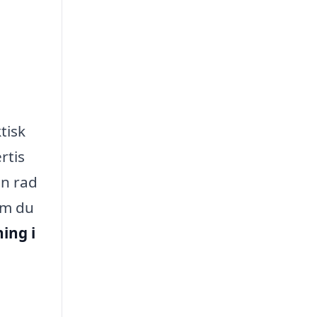
tisk
rtis
en rad
om du
ing i