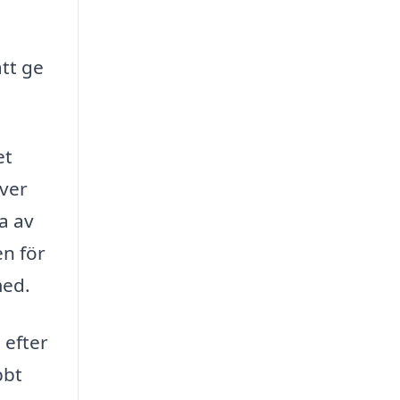
tt ge
et
över
ta av
en för
med.
 efter
bbt