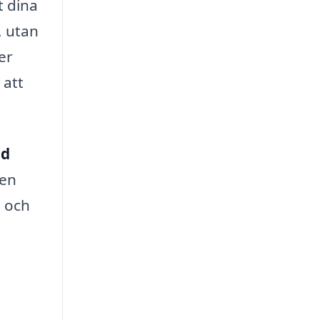
t dina
, utan
er
 att
nd
 en
t och