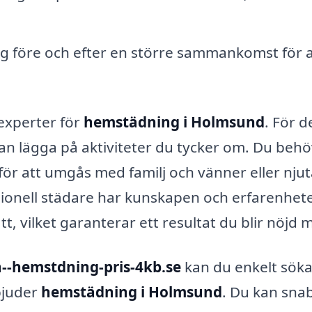
g före och efter en större sammankomst för a
experter för
hemstädning i Holmsund
. För d
an lägga på aktiviteter du tycker om. Du beh
t för att umgås med familj och vänner eller nju
sionell städare har kunskapen och erfarenhet
tt, vilket garanterar ett resultat du blir nöjd 
--hemstdning-pris-4kb.se
kan du enkelt söka
bjuder
hemstädning i Holmsund
. Du kan sna