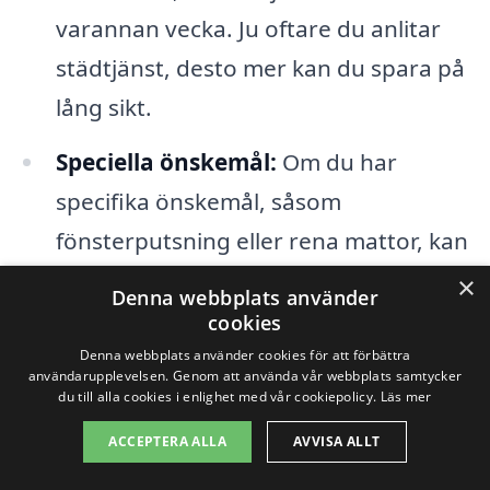
varannan vecka. Ju oftare du anlitar
städtjänst, desto mer kan du spara på
lång sikt.
Speciella önskemål:
Om du har
specifika önskemål, såsom
fönsterputsning eller rena mattor, kan
dessa tillägg påverka det totala priset
×
Denna webbplats använder
för din hemstädning.
cookies
Denna webbplats använder cookies för att förbättra
Erfarenhet och renommé:
Priserna
användarupplevelsen. Genom att använda vår webbplats samtycker
du till alla cookies i enlighet med vår cookiepolicy.
Läs mer
kan också variera beroende på
ACCEPTERA ALLA
AVVISA ALLT
städföretagets erfarenhet och rykte.