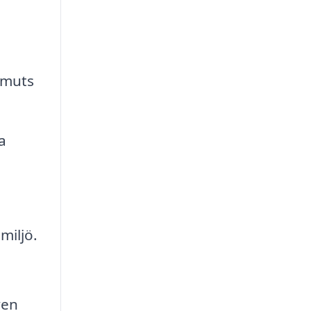
smuts
a
miljö.
ven