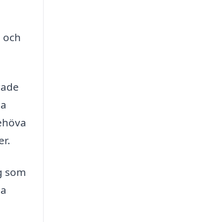
 och
rade
ga
behöva
er.
ag som
na