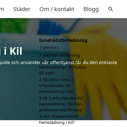
m
Städer
Om / kontakt
Blogg
Innehållsförteckning
i Kil
gömma
1
Vad kan ett företag
som är specialiserat på
uide och använder vår offerttjänst får du den enklaste
hemstädning i Kil hjälpa
till med?
2
Få alltid minst 3
erbjudanden för
hemstädning i Kil
3
Få 3 erbjudanden för
hemstädning i Kil från
professionella företag
4
Hur mycket kostar
hemstädning i Kil?