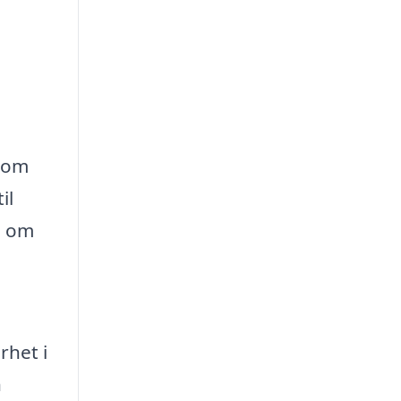
 som
il
a om
rhet i
n