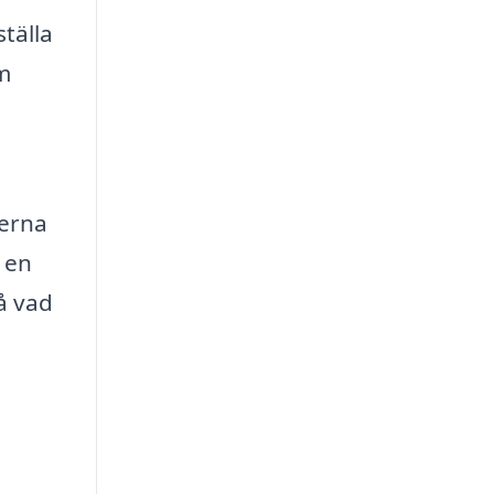
tälla
om
serna
a en
å vad