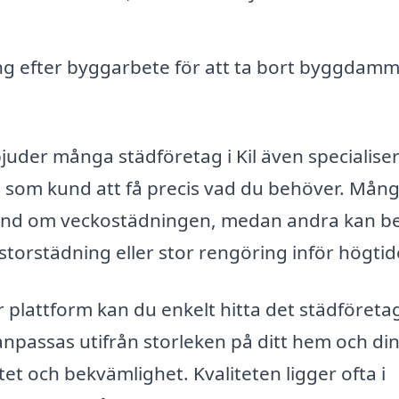
g efter byggarbete för att ta bort byggdamm
uder många städföretag i Kil även specialise
dig som kund att få precis vad du behöver. Mån
ta hand om veckostädningen, medan andra kan 
orstädning eller stor rengöring inför högtid
r plattform kan du enkelt hitta det städföret
anpassas utifrån storleken på ditt hem och di
itet och bekvämlighet. Kvaliteten ligger ofta i