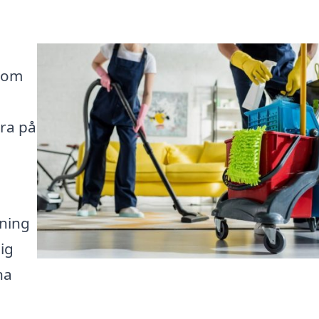
 som
ra på
ning
dig
na