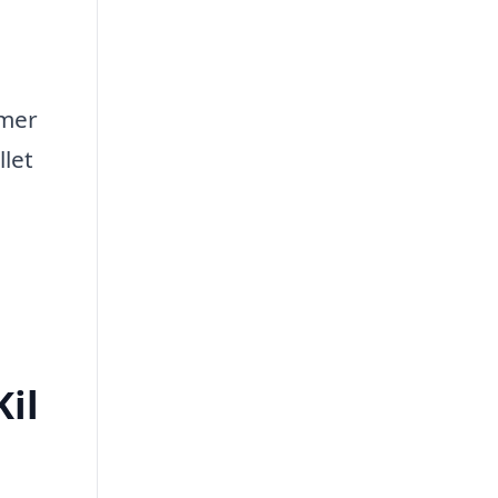
 mer
llet
Kil