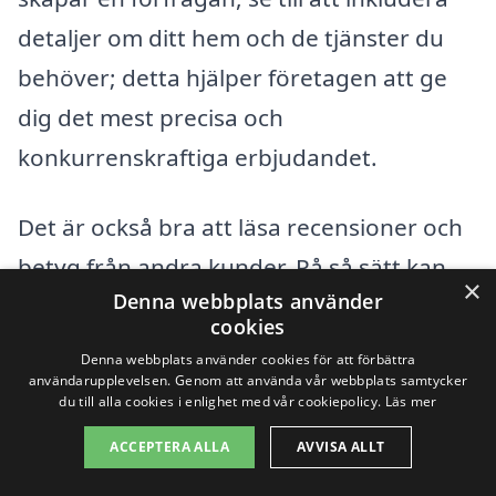
detaljer om ditt hem och de tjänster du
behöver; detta hjälper företagen att ge
dig det mest precisa och
konkurrenskraftiga erbjudandet.
Det är också bra att läsa recensioner och
betyg från andra kunder. På så sätt kan
×
Denna webbplats använder
du få en bättre förståelse för vilken typ av
cookies
service företagen erbjuder och hur
Denna webbplats använder cookies för att förbättra
användarupplevelsen. Genom att använda vår webbplats samtycker
pålitliga de är. Oavsett om det handlar om
du till alla cookies i enlighet med vår cookiepolicy.
Läs mer
engångsstädning eller en stående tjänst,
ACCEPTERA ALLA
AVVISA ALLT
finns det många alternativ för