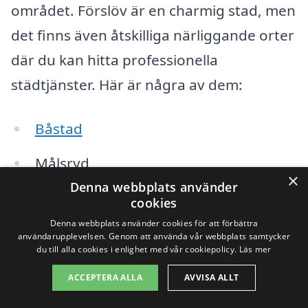
området. Förslöv är en charmig stad, men
det finns även åtskilliga närliggande orter
där du kan hitta professionella
städtjänster. Här är några av dem:
Båstad
Målsryd
×
Denna webbplats använder
Ängelholm
cookies
Denna webbplats använder cookies för att förbättra
Hjärnarp
användarupplevelsen. Genom att använda vår webbplats samtycker
du till alla cookies i enlighet med vår cookiepolicy.
Läs mer
Hovs Hallar
ACCEPTERA ALLA
AVVISA ALLT
Laholm