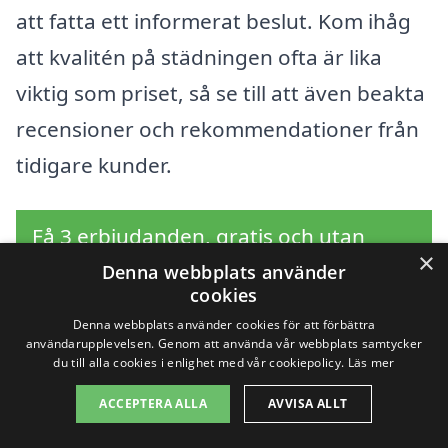
att fatta ett informerat beslut. Kom ihåg
att kvalitén på städningen ofta är lika
viktig som priset, så se till att även beakta
recensioner och rekommendationer från
tidigare kunder.
Få 3 erbjudanden, gratis och utan
×
förpliktelser
Denna webbplats använder
cookies
Denna webbplats använder cookies för att förbättra
användarupplevelsen. Genom att använda vår webbplats samtycker
du till alla cookies i enlighet med vår cookiepolicy.
Läs mer
Sök efter professionell
ACCEPTERA ALLA
AVVISA ALLT
hemstädning i andra