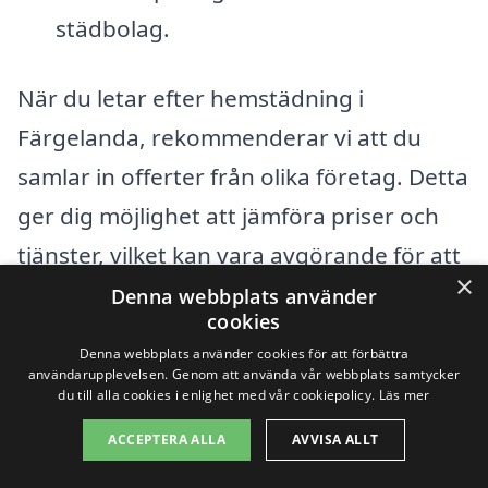
städbolag.
När du letar efter hemstädning i
Färgelanda, rekommenderar vi att du
samlar in offerter från olika företag. Detta
ger dig möjlighet att jämföra priser och
tjänster, vilket kan vara avgörande för att
×
hitta det bästa alternativet för dina
Denna webbplats använder
cookies
behov. Tänk på att kvalitet oftast följer
Denna webbplats använder cookies för att förbättra
med priset, så välj med omsorg. Genom
användarupplevelsen. Genom att använda vår webbplats samtycker
du till alla cookies i enlighet med vår cookiepolicy.
Läs mer
att få flera offerter kan du enkelt se vad
ACCEPTERA ALLA
AVVISA ALLT
marknaden har att erbjuda och fatta ett