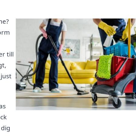
ne?
form
 till
gt,
just
as
ick
 dig