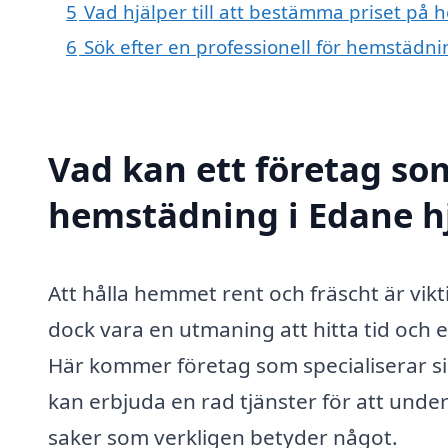
5
Vad hjälper till att bestämma priset på
6
Sök efter en professionell för hemstädn
Vad kan ett företag som
hemstädning i Edane hj
Att hålla hemmet rent och fräscht är vikt
dock vara en utmaning att hitta tid och en
Här kommer företag som specialiserar s
kan erbjuda en rad tjänster för att unde
saker som verkligen betyder något.