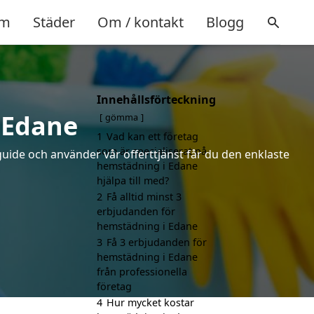
m
Städer
Om / kontakt
Blogg
Innehållsförteckning
 Edane
gömma
1
Vad kan ett företag
som är specialiserat på
uide och använder vår offerttjänst får du den enklaste
hemstädning i Edane
hjälpa till med?
2
Få alltid minst 3
erbjudanden för
hemstädning i Edane
3
Få 3 erbjudanden för
hemstädning i Edane
från professionella
företag
4
Hur mycket kostar