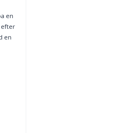
pa en
efter
ad en