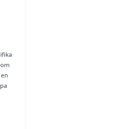
ifika
 som
 en
lpa
t