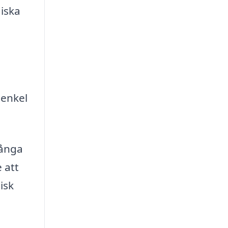
iska
 enkel
många
e att
isk