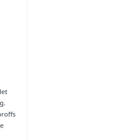
det
g.
proffs
de