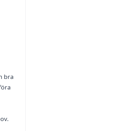
n bra
föra
hov.