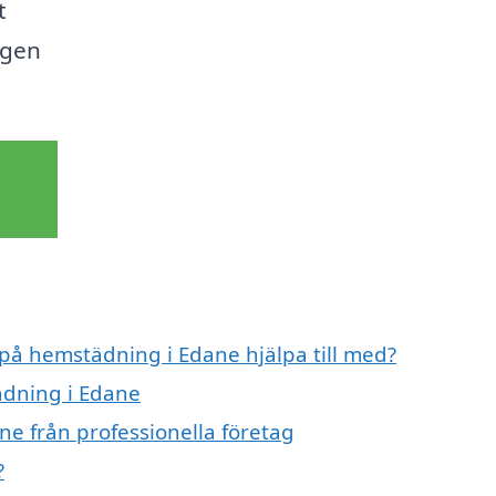
t
ngen
 på hemstädning i Edane hjälpa till med?
ädning i Edane
e från professionella företag
?