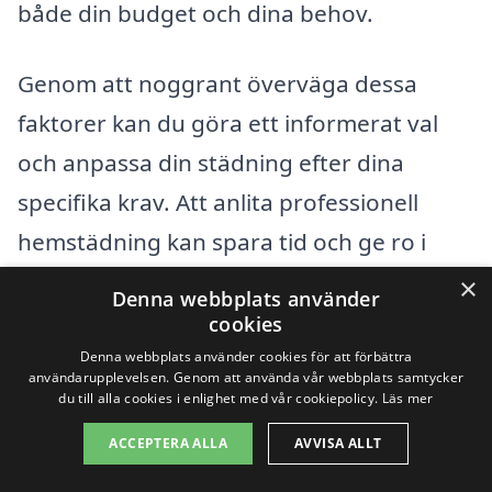
både din budget och dina behov.
Genom att noggrant överväga dessa
faktorer kan du göra ett informerat val
och anpassa din städning efter dina
specifika krav. Att anlita professionell
hemstädning kan spara tid och ge ro i
sinnet, vilket gör det värt investeringen.
×
Denna webbplats använder
Jämför därför alltid flera alternativ för att
cookies
få det bästa möjliga erbjudandet för
Denna webbplats använder cookies för att förbättra
användarupplevelsen. Genom att använda vår webbplats samtycker
hemstädning i Bammarboda.
du till alla cookies i enlighet med vår cookiepolicy.
Läs mer
ACCEPTERA ALLA
AVVISA ALLT
Få 3 erbjudanden, gratis och utan