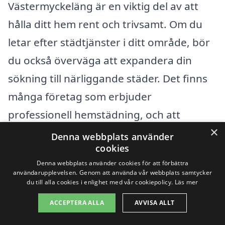
Västermyckeläng är en viktig del av att
hålla ditt hem rent och trivsamt. Om du
letar efter städtjänster i ditt område, bör
du också överväga att expandera din
sökning till närliggande städer. Det finns
många företag som erbjuder
professionell hemstädning, och att
×
jämföra olika alternativ kan hjälpa dig att
Denna webbplats använder
cookies
hitta bästa möjliga erbjudande.
Denna webbplats använder cookies för att förbättra
användarupplevelsen. Genom att använda vår webbplats samtycker
Några av de grannstäderna där du kan
du till alla cookies i enlighet med vår cookiepolicy.
Läs mer
hitta tjänster för hemstädning inkluderar:
ACCEPTERA ALLA
AVVISA ALLT