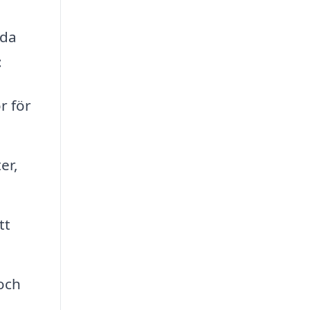
dda
:
r för
er,
tt
 och