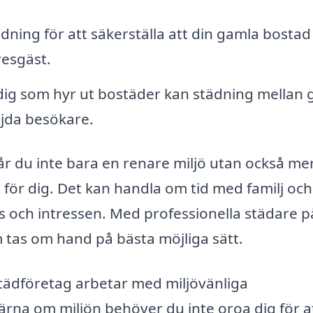
dning för att säkerställa att din gamla bostad 
resgäst.
dig som hyr ut bostäder kan städning mellan 
öjda besökare.
år du inte bara en renare miljö utan också mer
 för dig. Det kan handla om tid med familj och
es och intressen. Med professionella städare p
m tas om hand på bästa möjliga sätt.
tädföretag arbetar med miljövänliga
ärna om miljön behöver du inte oroa dig för a