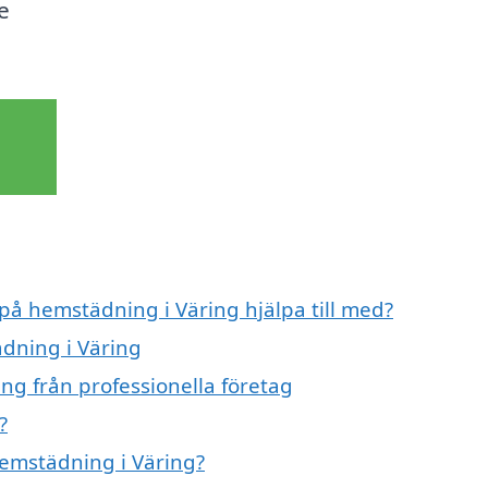
e
 på hemstädning i Väring hjälpa till med?
ädning i Väring
ng från professionella företag
?
hemstädning i Väring?