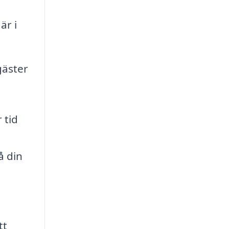
är i
gäster
 tid
å din
tt