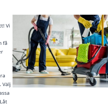
t! Vi
n få
er
ära
 Välj
assa
 Låt