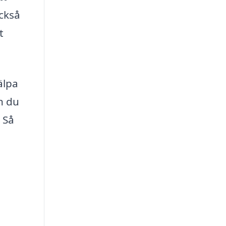
ckså
t
älpa
n du
 Så