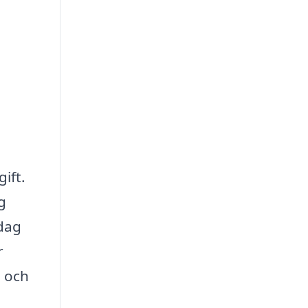
ift.
g
dag
r
n och