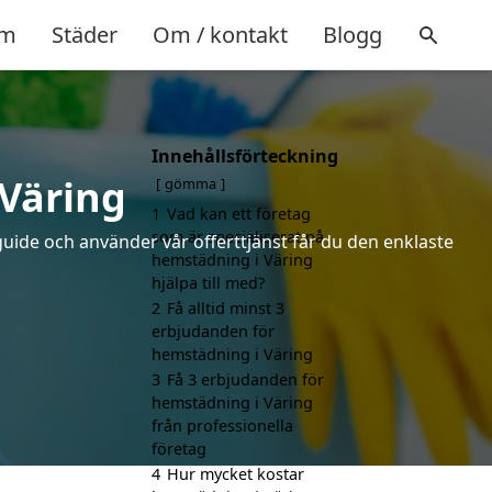
m
Städer
Om / kontakt
Blogg
Innehållsförteckning
 Väring
gömma
1
Vad kan ett företag
som är specialiserat på
uide och använder vår offerttjänst får du den enklaste
hemstädning i Väring
hjälpa till med?
2
Få alltid minst 3
erbjudanden för
hemstädning i Väring
3
Få 3 erbjudanden för
hemstädning i Väring
från professionella
företag
4
Hur mycket kostar