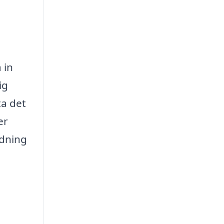
 in
ig
ta det
er
ädning