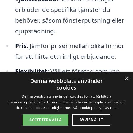
erbjuder de specifika tjänster du
behöver, såsom fönsterputsning eller
djupstädning.
Pris:
Jämför priser mellan olika firmor
för att hitta ett rimligt erbjudande.
Flexibilitet:
Välj ett företag som kan
×
Denna webbplats använder
anpassa sig efter dina behov och
cookies
scheman.
Denna webbplats använder cookies för att förbättra
användarupplevelsen. Genom att använda vår webbplats samtycker
Certifieringar:
Kontrollera om
du till alla cookies i enlighet med vår cookiepolicy.
Läs mer
företaget har nödvändiga
ACCEPTERA ALLA
AVVISA ALLT
försäkringar och utbildningar.