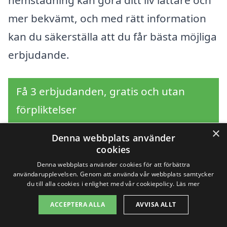
hemstädning kan göra ditt liv lättare och
mer bekvämt, och med rätt information
kan du säkerställa att du får bästa möjliga
erbjudande.
Få 3 erbjudanden, gratis och utan
förpliktelser
×
Denna webbplats använder
cookies
Sök efter en
Denna webbplats använder cookies för att förbättra
användarupplevelsen. Genom att använda vår webbplats samtycker
professionell för
du till alla cookies i enlighet med vår cookiepolicy.
Läs mer
ACCEPTERA ALLA
AVVISA ALLT
hemstädning i andra