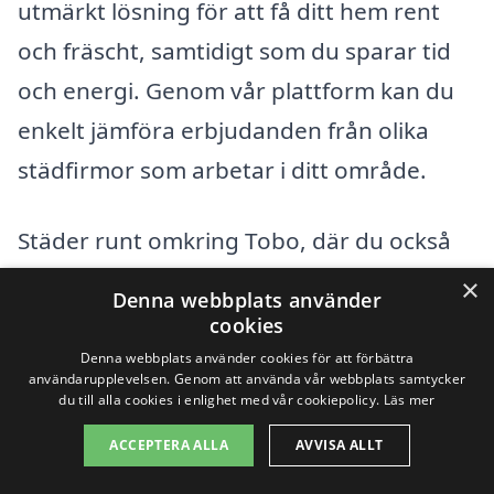
utmärkt lösning för att få ditt hem rent
och fräscht, samtidigt som du sparar tid
och energi. Genom vår plattform kan du
enkelt jämföra erbjudanden från olika
städfirmor som arbetar i ditt område.
Städer runt omkring Tobo, där du också
kan hitta kvalificerade städföretag,
×
Denna webbplats använder
inkluderar:
cookies
Denna webbplats använder cookies för att förbättra
användarupplevelsen. Genom att använda vår webbplats samtycker
Tierp
du till alla cookies i enlighet med vår cookiepolicy.
Läs mer
Mörbylånga
ACCEPTERA ALLA
AVVISA ALLT