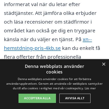
informerat val när du letar efter
städtjänster. Att jämföra olika erbjuder
och läsa recensioner om städfirmor i
området kan också ge dig en tryggare
känsla när du väljer en tjänst. På
xn--
hemstdning-pris-4kb.se
kan du enkelt få
flera offerter från professionella
×
städföretag som är verksamma i Tärnsjö,
Denna webbplats använder
cookies
vilket gör ditt val enklare och mer
Denna webbplats använder cookies för att förbättra
effektivt. Genom att använda den här
användarupplevelsen. Genom att använda vår webbplats samtycker
du till alla cookies i enlighet med vår cookiepolicy.
Läs mer
plattformen får du en bättre överblick
ACCEPTERA ALLA
AVVISA ALLT
över vad som erbjuds och kan välja det