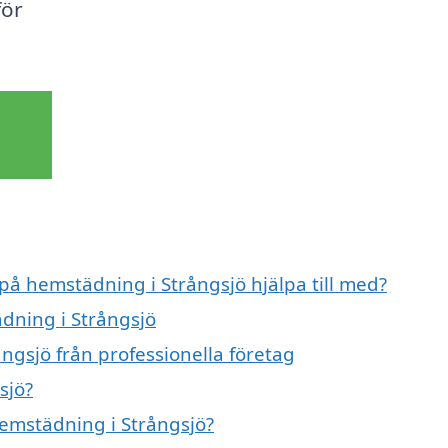
för
 på hemstädning i Strångsjö hjälpa till med?
ädning i Strångsjö
ngsjö från professionella företag
sjö?
hemstädning i Strångsjö?