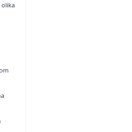
 olika
som
na
h