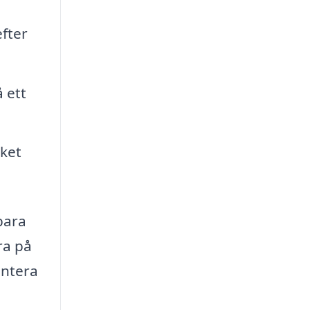
fter
 ett
lket
bara
ra på
antera