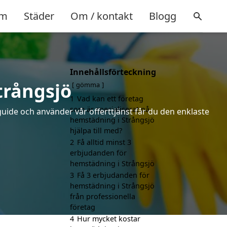
m
Städer
Om / kontakt
Blogg
Innehållsförteckning
trångsjö
gömma
1
Vad kan ett företag
som är specialiserat på
uide och använder vår offerttjänst får du den enklaste
hemstädning i Strångsjö
hjälpa till med?
2
Få alltid minst 3
erbjudanden för
hemstädning i Strångsjö
3
Få 3 erbjudanden för
hemstädning i Strångsjö
från professionella
företag
4
Hur mycket kostar