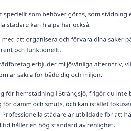
 speciellt som behöver göras, som städning e
lla städare kan hjälpa här också.
 med att organisera och förvara dina saker på
 rent och funktionellt.
dföretag erbjuder miljövänliga alternativ, vi
m är säkra för både dig och miljön.
ag för hemstädning i Strångsjö, frigör du inte 
ig för damm och smuts, och kan istället fokuse
 Professionella städare är utbildade för att h
alltid håller en hög standard av renlighet.