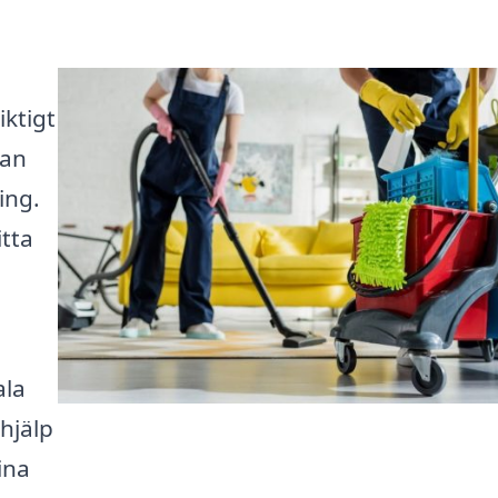
iktigt
tan
ing.
itta
ala
hjälp
ina