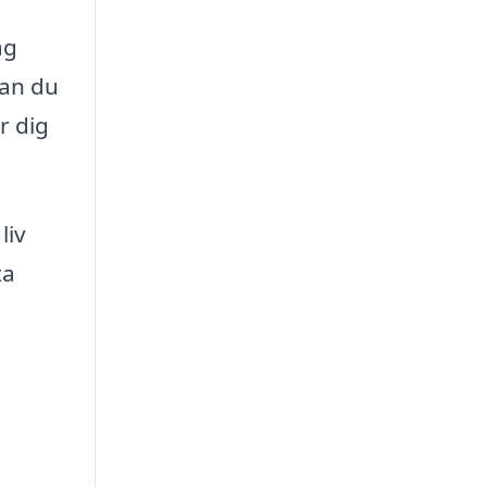
ag
kan du
r dig
liv
ta