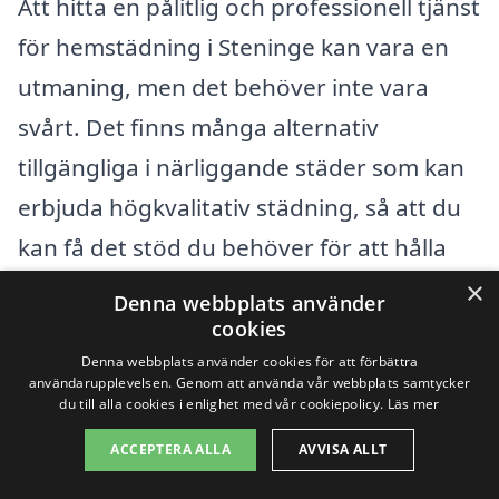
Att hitta en pålitlig och professionell tjänst
för hemstädning i Steninge kan vara en
utmaning, men det behöver inte vara
svårt. Det finns många alternativ
tillgängliga i närliggande städer som kan
erbjuda högkvalitativ städning, så att du
kan få det stöd du behöver för att hålla
ditt hem rent och fräscht. Genom att
×
Denna webbplats använder
använda en plattform som xn--
cookies
hemstdning-pris-4kb.se kan du snabbt
Denna webbplats använder cookies för att förbättra
användarupplevelsen. Genom att använda vår webbplats samtycker
och enkelt jämföra olika företag och deras
du till alla cookies i enlighet med vår cookiepolicy.
Läs mer
erbjuda. Här är några städer runt
ACCEPTERA ALLA
AVVISA ALLT
Steninge där du kan hitta företag för