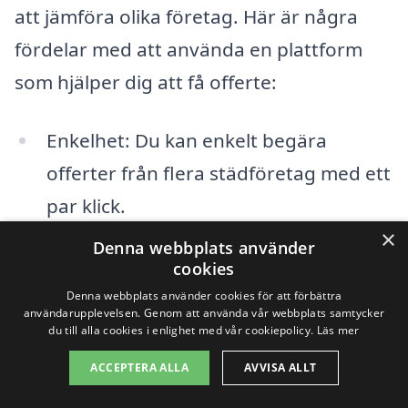
att jämföra olika företag. Här är några
fördelar med att använda en plattform
som hjälper dig att få offerte:
Enkelhet: Du kan enkelt begära
offerter från flera städföretag med ett
par klick.
×
Denna webbplats använder
Tidsbesparing: Du slipper leta igenom
cookies
flera hemsidor för att hitta det mest
Denna webbplats använder cookies för att förbättra
passande företaget.
användarupplevelsen. Genom att använda vår webbplats samtycker
du till alla cookies i enlighet med vår cookiepolicy.
Läs mer
Kvalitet: Många plattformar erbjuder
ACCEPTERA ALLA
AVVISA ALLT
företagsrecensioner, så att du kan