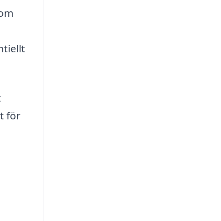
som
tiellt
t
t för