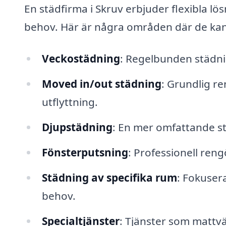
En städfirma i Skruv erbjuder flexibla l
behov. Här är några områden där de kan 
Veckostädning
: Regelbunden städnin
Moved in/out städning
: Grundlig re
utflyttning.
Djupstädning
: En mer omfattande s
Fönsterputsning
: Professionell reng
Städning av specifika rum
: Fokuser
behov.
Specialtjänster
: Tjänster som mattvä