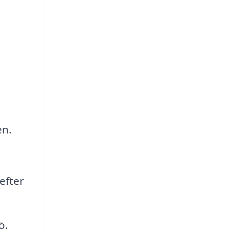
en.
efter
ö.