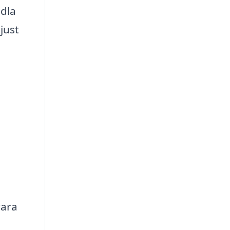
ndla
just
vara