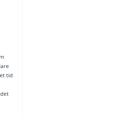
om
lare
et tid
 det