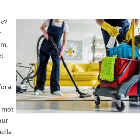
uv?
r
em,
et
föra
t mot
hur
ella