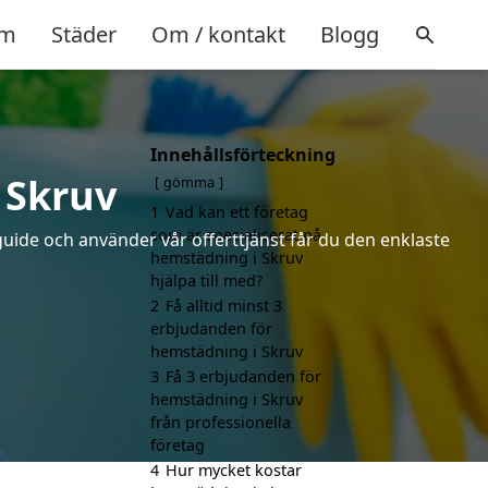
m
Städer
Om / kontakt
Blogg
Innehållsförteckning
 Skruv
gömma
1
Vad kan ett företag
som är specialiserat på
uide och använder vår offerttjänst får du den enklaste
hemstädning i Skruv
hjälpa till med?
2
Få alltid minst 3
erbjudanden för
hemstädning i Skruv
3
Få 3 erbjudanden för
hemstädning i Skruv
från professionella
företag
4
Hur mycket kostar