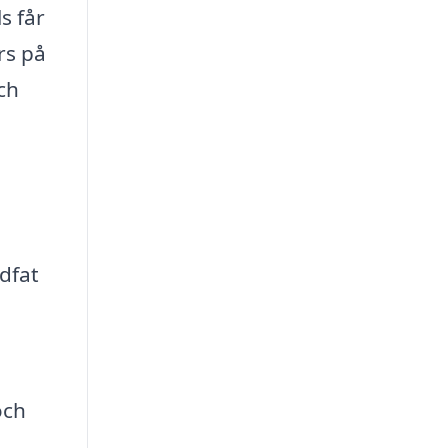
s får
rs på
ch
dfat
och