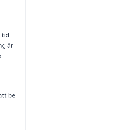
 tid
ng är
e
att be
u