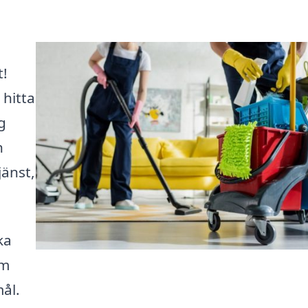
t!
 hitta
g
n
änst,
ka
om
ål.