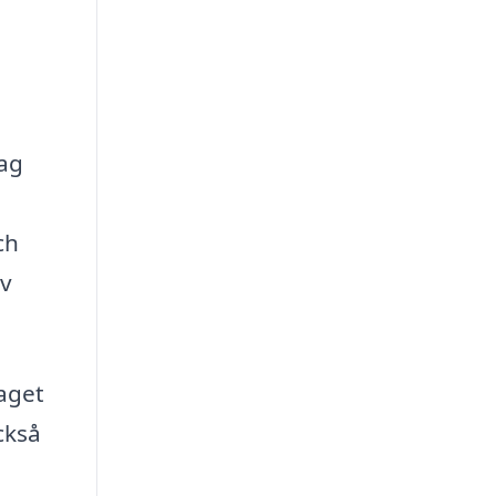
tag
ch
av
taget
ckså