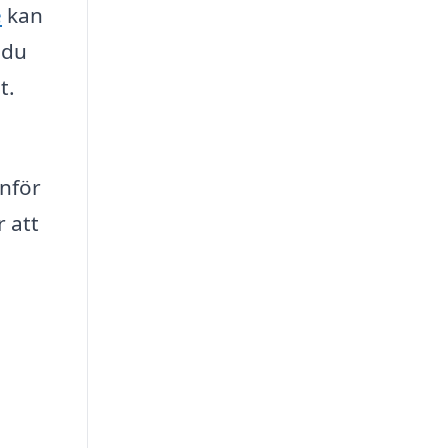
e
kan
 du
t.
inför
r att