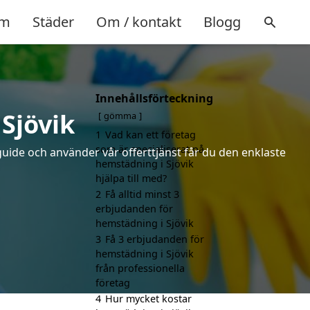
m
Städer
Om / kontakt
Blogg
Innehållsförteckning
Sjövik
gömma
1
Vad kan ett företag
som är specialiserat på
uide och använder vår offerttjänst får du den enklaste
hemstädning i Sjövik
hjälpa till med?
2
Få alltid minst 3
erbjudanden för
hemstädning i Sjövik
3
Få 3 erbjudanden för
hemstädning i Sjövik
från professionella
företag
4
Hur mycket kostar