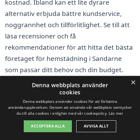
kostnad. Ibland kan ett lite dyrare
alternativ erbjuda bättre kundservice,
noggrannhet och tillförlitlighet. Se till att
läsa recensioner och få
rekommendationer för att hitta det bästa
företaget för hemstädning i Sandarne
som passar ditt behov och din budget.
×
Denna webbplats använder
Få 3 erbjudanden, gratis och utan
cookies
Denna webbplats använder cookies för att förbättra
förpliktelser
användarupplevelsen. Genom att använda vår webbplats samtycker
du till alla cookies i enlighet med vår cookiepolicy.
Läs mer
ACCEPTERA ALLA
AVVISA ALLT
Sök efter en