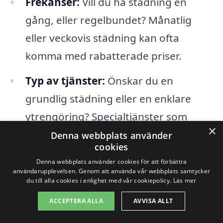
Frekanser:
Vill du ha städning en
gång, eller regelbundet? Månatlig
eller veckovis städning kan ofta
komma med rabatterade priser.
Typ av tjänster:
Önskar du en
grundlig städning eller en enklare
ytrengöring? Specialtjänster som
×
fönsterputsning eller djupstädning
Denna webbplats använder
cookies
kan också påverka ditt pris.
Denna webbplats använder cookies för att förbättra
användarupplevelsen. Genom att använda vår webbplats samtycker
Städfirman:
Olika städfirmor kan ha
du till alla cookies i enlighet med vår cookiepolicy.
Läs mer
olika prissättningar och
ACCEPTERA ALLA
AVVISA ALLT
paketerbjudanden. Jämför priser och