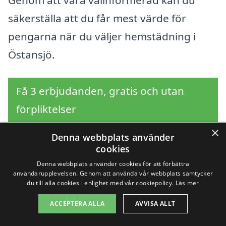
Genom att vara välinformerad kan du
säkerställa att du får mest värde för
pengarna när du väljer hemstädning i
Östansjö.
Få 3 erbjudanden, gratis och utan
förpliktelser
×
Denna webbplats använder
cookies
Sök efter en
Denna webbplats använder cookies för att förbättra
användarupplevelsen. Genom att använda vår webbplats samtycker
professionell för
du till alla cookies i enlighet med vår cookiepolicy.
Läs mer
ACCEPTERA ALLA
AVVISA ALLT
hemstädning i andra