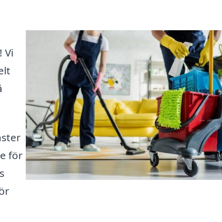
 Vi
elt
å
nster
re för
s
ör