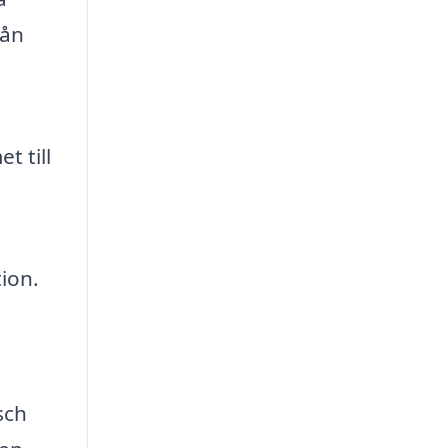
rån
t till
ion.
sch