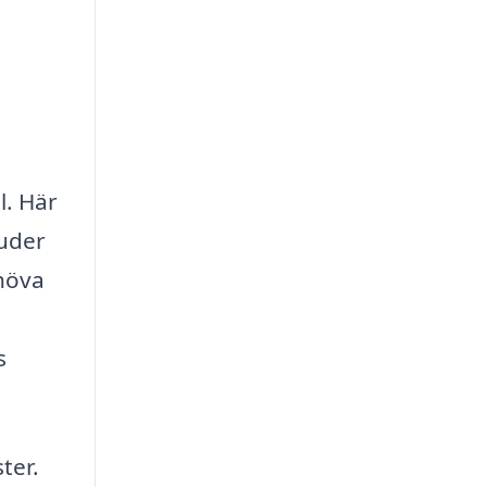
l. Här
juder
ehöva
s
ter.