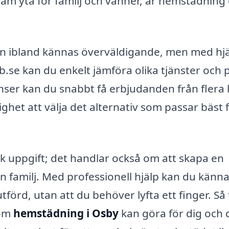
ivsam yta för familj och vänner, är hemstädning
kan ibland kännas överväldigande, men med hjä
se kan du enkelt jämföra olika tjänster och p
nser kan du snabbt få erbjudanden från flera 
ighet att välja det alternativ som passar bäst 
k uppgift; det handlar också om att skapa en
n familj. Med professionell hjälp kan du känna
tförd, utan att du behöver lyfta ett finger. Så
nom
hemstädning i Osby
kan göra för dig och 