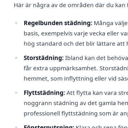
Här är några av de områden där du kan f
Regelbunden städning:
Många väljer
basis, exempelvis varje vecka eller v
hög standard och det blir lättare att 
Storstädning:
Ibland kan det behövas
får extra uppmärksamhet. Storstädn
hemmet, som inflyttning eller vid säs
Flyttstädning:
Att flytta kan vara st
noggrann städning av det gamla hemm
professionell flyttstädning som är a
Fönsterputsning:
Klara och rena fön