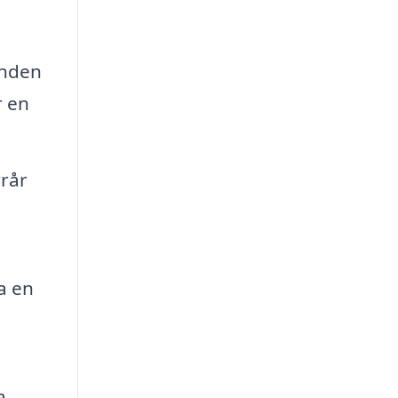
unden
r en
vrår
a en
a