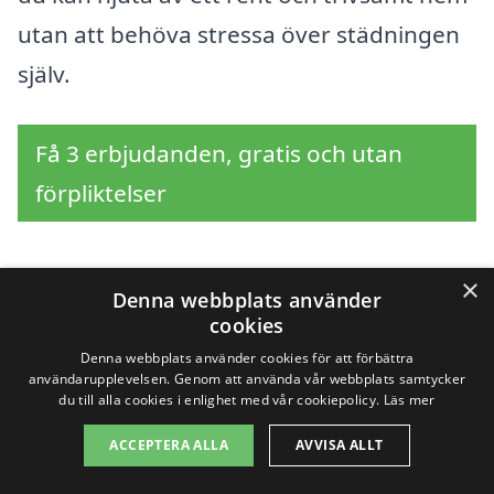
utan att behöva stressa över städningen
själv.
Få 3 erbjudanden, gratis och utan
förpliktelser
×
Denna webbplats använder
Sök efter professionell
cookies
hemstädning i andra
Denna webbplats använder cookies för att förbättra
användarupplevelsen. Genom att använda vår webbplats samtycker
du till alla cookies i enlighet med vår cookiepolicy.
Läs mer
städer nära Nysättra
ACCEPTERA ALLA
AVVISA ALLT