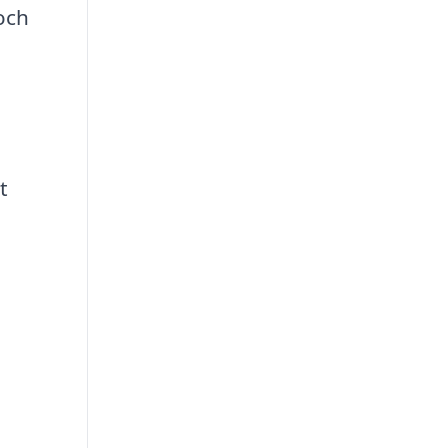
och
t