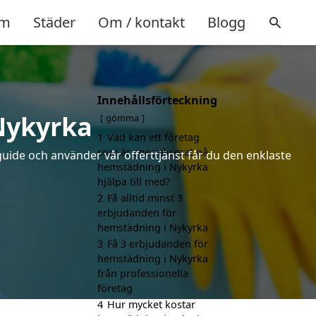
m
Städer
Om / kontakt
Blogg
Innehållsförteckning
Nykyrka
gömma
1
Vad kan ett företag
som är specialiserat på
uide och använder vår offerttjänst får du den enklaste
hemstädning i Nykyrka
hjälpa till med?
2
Få alltid minst 3
erbjudanden för
hemstädning i Nykyrka
3
Få 3 erbjudanden för
hemstädning i Nykyrka
från professionella
företag
4
Hur mycket kostar