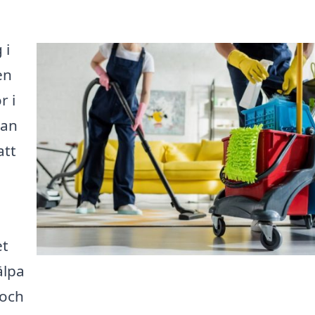
 i
en
r i
kan
att
et
älpa
 och