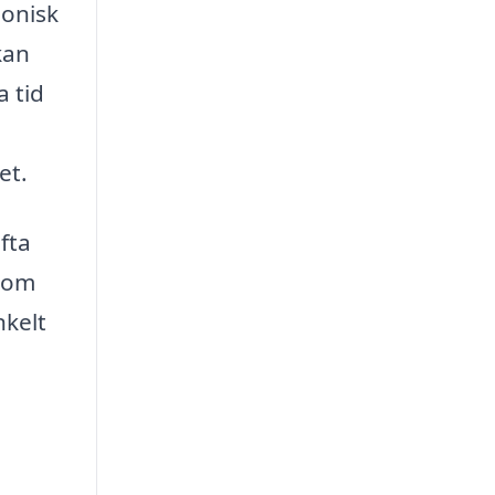
monisk
kan
a tid
et.
fta
d om
nkelt