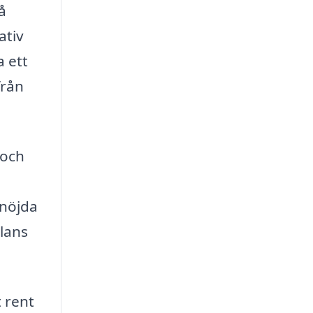
å
ativ
a ett
från
 och
 nöjda
alans
 rent