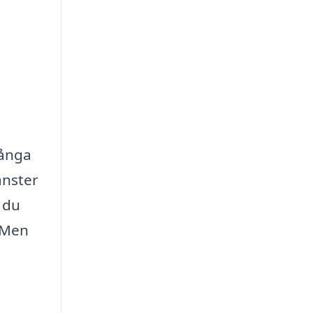
Många
änster
 du
. Men