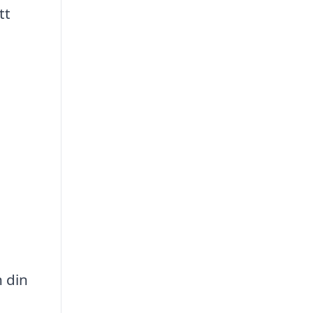
tt
h din