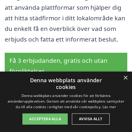
att använda plattformar som hjälper dig
att hitta städfirmor i ditt lokalområde kan
du enkelt få en överblick över vad som
erbjuds och fatta ett informerat beslut.
Få 3 erbjudanden, gratis och utan
förpliktelser
×
Denna webbplats använder
cookies
Denna webbplats använder cookies för att förbättra
Sök efter en
användarupplevelsen. Genom att använda vår webbplats samtycker
du till alla cookies i enlighet med vår cookiepolicy.
Läs mer
professionell för
ACCEPTERA ALLA
AVVISA ALLT
hemstädning i andra