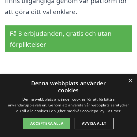
finns tillgängliga genom vår platform för
att göra ditt val enklare.
Få 3 erbjudanden, gratis och utan
förpliktelser
Sök efter professionell
×
Denna webbplats använder
hemstädning nära
cookies
Denna webbplats använder cookies för att förbättra
Lagan
användarupplevelsen. Genom att använda vår webbplats samtycker
du till alla cookies i enlighet med vår cookiepolicy.
Läs mer
ACCEPTERA ALLA
AVVISA ALLT
Letar du efter hemstädning i Lagan? Det