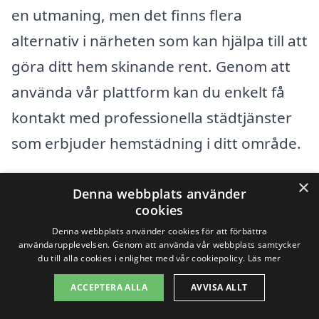
en utmaning, men det finns flera
alternativ i närheten som kan hjälpa till att
göra ditt hem skinande rent. Genom att
använda vår plattform kan du enkelt få
kontakt med professionella städtjänster
som erbjuder hemstädning i ditt område.
×
Det är viktigt att välja rätt företag för
Denna webbplats använder
cookies
hemstädning, och vi rekommenderar att
Denna webbplats använder cookies för att förbättra
du jämför flera alternativ för att få det
användarupplevelsen. Genom att använda vår webbplats samtycker
du till alla cookies i enlighet med vår cookiepolicy.
Läs mer
bästa priset och den bästa kvaliteten. Här
är några närliggande städer där du kan
ACCEPTERA ALLA
AVVISA ALLT
också hitta professionella städtjänster: