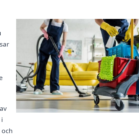
u
sar
e
 av
i
r och