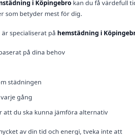
städning i Köpingebro
kan du få värdefull ti
eter som betyder mest för dig.
är specialiserat på
hemstädning i Köpingeb
baserat på dina behov
 om städningen
t varje gång
 att du ska kunna jämföra alternativ
cket av din tid och energi, tveka inte att