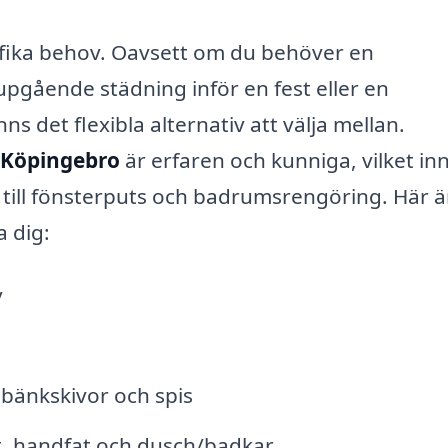
ifika behov. Oavsett om du behöver en
pgående städning inför en fest eller en
s det flexibla alternativ att välja mellan.
 Köpingebro
är erfaren och kunniga, vilket in
v till fönsterputs och badrumsrengöring. Här ä
 dig:
v
 bänkskivor och spis
t, handfat och dusch/badkar