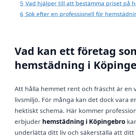
5
Vad hjälper till att bestämma priset på
6
Sök efter en professionell för hemstädn
Vad kan ett företag som
hemstädning i Köpingeb
Att hålla hemmet rent och fräscht är en 
livsmiljö. För många kan det dock vara en
hektiskt schema. Här kommer professionel
erbjuder
hemstädning i Köpingebro
kan
underlätta ditt liv och säkerställa att ditt