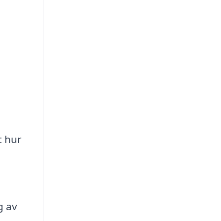
t hur
n
g av