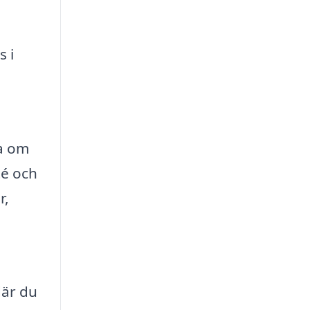
s i
sa om
té och
r,
där du