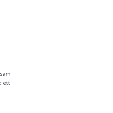
sosam
d ett