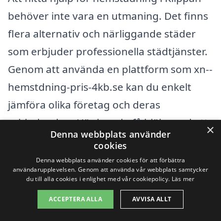
behöver inte vara en utmaning. Det finns
flera alternativ och närliggande städer
som erbjuder professionella städtjänster.
Genom att använda en plattform som xn--
hemstdning-pris-4kb.se kan du enkelt
jämföra olika företag och deras
erbjudanden. Här kan du få hjälp med att
×
Denna webbplats använder
hitta det mest lämpade företaget för dina
cookies
behov av hemstädning.
Denna webbplats använder cookies för att förbättra
användarupplevelsen. Genom att använda vår webbplats samtycker
du till alla cookies i enlighet med vår cookiepolicy.
Läs mer
När du överväger hemstädning i Klippan
ACCEPTERA ALLA
AVVISA ALLT
är det bra att veta att det finns flera