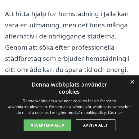
Att hitta hjälp för hemstädning i Jälla kan
vara en utmaning, men det finns många
alternativ i de närliggande städerna.
Genom att söka efter professionella
städföretag som erbjuder hemstädning i
ditt område kan du spara tid och energi.
Här är några fördelar med att välja ett
×
Denna webbplats använder
lokalt företag:
cookies
Denna webbplats använder cookies för att förbättra
användarupplevelsen. Genom att använda vår webbplats samtycker
Snabbare service – Lokala företag kan
du till alla cookies i enlighet med vår cookiepolicy.
Läs mer
oftast erbjuda snabbare svar och
ACCEPTERA ALLA
AVVISA ALLT
flexibel schemaläggning.