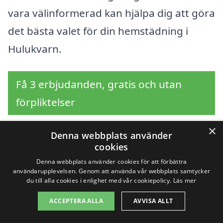
vara välinformerad kan hjälpa dig att göra
det bästa valet för din hemstädning i
Hulukvarn.
Få 3 erbjudanden, gratis och utan
förpliktelser
×
Denna webbplats använder
cookies
Sök efter professionell
Denna webbplats använder cookies för att förbättra
användarupplevelsen. Genom att använda vår webbplats samtycker
hemstädning i andra
du till alla cookies i enlighet med vår cookiepolicy.
Läs mer
städer nära Hulukvarn
ACCEPTERA ALLA
AVVISA ALLT