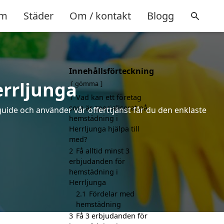
m
Städer
Om / kontakt
Blogg
Innehållsförteckning
errljunga
gömma
1
Vad kan ett företag
som är specialiserat på
uide och använder vår offerttjänst får du den enklaste
hemstädning i
Herrljunga hjälpa till
med?
2
Få alltid minst 3
erbjudanden för
hemstädning i
Herrljunga
2.1
Fördelar med
hemstädning
3
Få 3 erbjudanden för