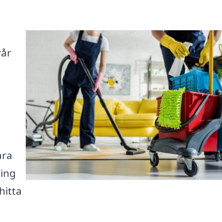
vår
ara
ning
hitta