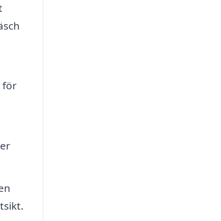
t
äsch
 för
ter
ven
sikt.