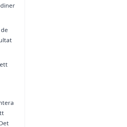
rdiner
 de
ultat
ett
ntera
tt
 Det