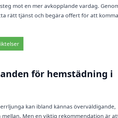
 ett steg mot en mer avkopplande vardag. Genom
ta rätt tjänst och begära offert för att komm
iktelser
udanden för hemstädning i
 Herrljunga kan ibland kännas överväldigande,
ja mellan. Men en viktig rekommendation är at