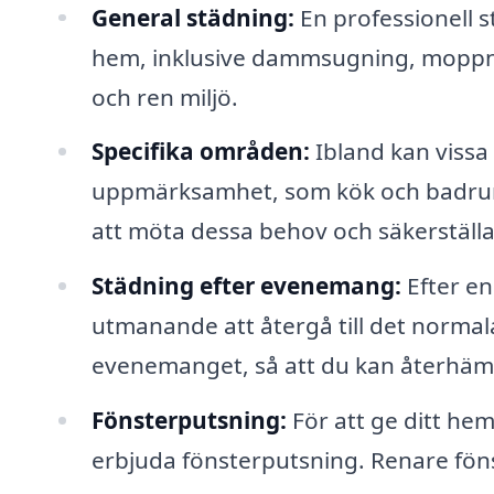
General städning:
En professionell s
hem, inklusive dammsugning, moppnin
och ren miljö.
Specifika områden:
Ibland kan viss
uppmärksamhet, som kök och badrum.
att möta dessa behov och säkerställa 
Städning efter evenemang:
Efter en
utmanande att återgå till det normala
evenemanget, så att du kan återhämta
Fönsterputsning:
För att ge ditt he
erbjuda fönsterputsning. Renare fönst