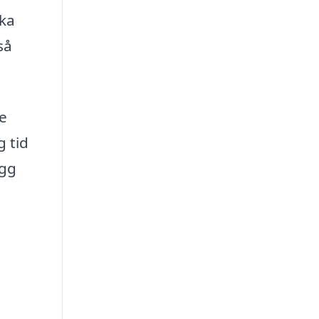
ika
så
je
 tid
ygg