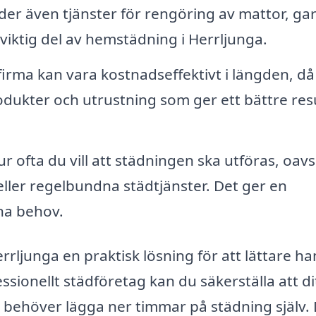
r även tjänster för rengöring av mattor, ga
n viktig del av hemstädning i Herrljunga.
firma kan vara kostnadseffektivt i längden, då
produkter och utrustning som ger ett bättre res
ofta du vill att städningen ska utföras, oavs
eller regelbundna städtjänster. Det ger en
ina behov.
ljunga en praktisk lösning för att lättare ha
ssionellt städföretag kan du säkerställa att di
u behöver lägga ner timmar på städning själv.