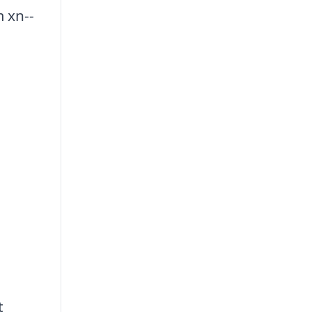
 xn--
a
t