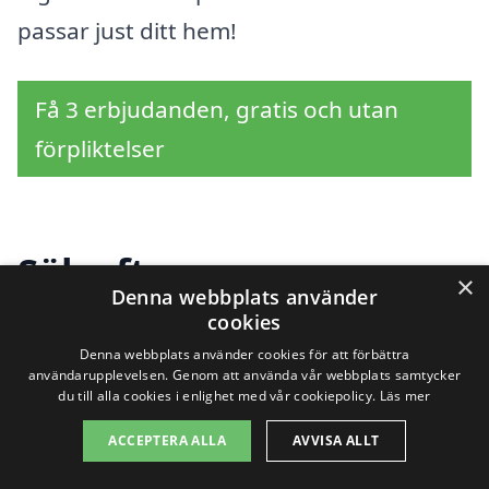
passar just ditt hem!
Få 3 erbjudanden, gratis och utan
förpliktelser
Sök efter en
×
Denna webbplats använder
professionell för
cookies
Denna webbplats använder cookies för att förbättra
hemstädning i andra
användarupplevelsen. Genom att använda vår webbplats samtycker
du till alla cookies i enlighet med vår cookiepolicy.
Läs mer
städer nära Hasslö
ACCEPTERA ALLA
AVVISA ALLT