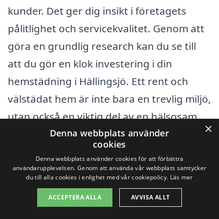
kunder. Det ger dig insikt i företagets
pålitlighet och servicekvalitet. Genom att
göra en grundlig research kan du se till
att du gör en klok investering i din
hemstädning i Hällingsjö. Ett rent och
välstädat hem är inte bara en trevlig miljö,
utan också en viktig del av en hälsosam
×
Denna webbplats använder
livsstil.
cookies
Denna webbplats använder cookies för att förbättra
Få 3 erbjudanden, gratis och utan
användarupplevelsen. Genom att använda vår webbplats samtycker
du till alla cookies i enlighet med vår cookiepolicy.
Läs mer
förpliktelser
ACCEPTERA ALLA
AVVISA ALLT